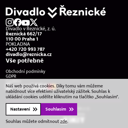
Divadlo v Řeznické, z. ú.
Řeznická 662/17
110 00 Praha 1
POKLADNA
+420 720 993 787
divadlo@reznicka.cz
Vše potřebné
Obchodní podmínky
GDPR
Cookies
Náš web používá cookies. Díky tomu vám můžeme
nabídnout více efektivní uživatelský zážitek. Souhlas k
ukládání cookies udělíte kliknutím na tlačítko „Souhlasím".
2026 © Divadlo v Řeznické, z. ú.
Nastavení
Souhlasím
Všechna práva vyhrazena.
Powered by
Souhlas můžete odmítnout
zde
.