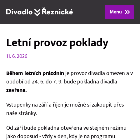
Menu
Program
Letní provoz poklady
Repertoár
11. 6. 2026
Lidé
Během letních prázdnin
je provoz divadla omezen a v
období od 24. 6. do 7. 9. bude pokladna divadla
Vstupenky
zavřena.
Vstupenky na září a říjen je možné si zakoupit přes
Dárkové poukazy
naše stránky.
O divadle
Od září bude pokladna otevřena ve stejném režimu
jako doposud - vždy v den, kdy je na programu