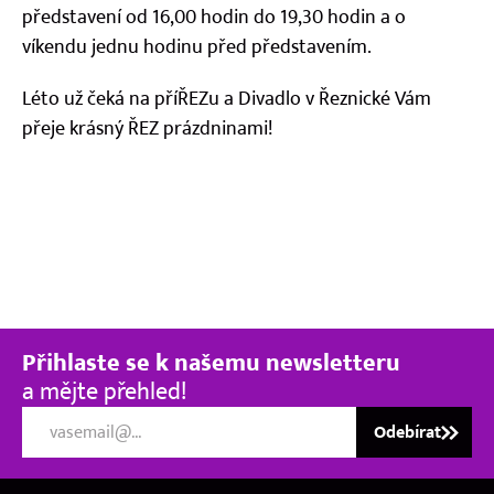
Kontakt
představení od 16,00 hodin do 19,30 hodin a o
víkendu jednu hodinu před představením.
Léto už čeká na příŘEZu a Divadlo v Řeznické Vám
přeje krásný ŘEZ prázdninami!
Přihlaste se k našemu newsletteru
a mějte přehled!
Odebírat