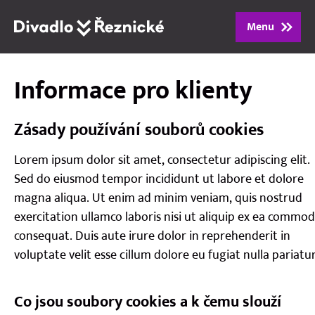
Menu
Informace pro klienty
Program
Repertoár
Zásady používání souborů cookies
Lidé
Lorem ipsum dolor sit amet, consectetur adipiscing elit.
Sed do eiusmod tempor incididunt ut labore et dolore
magna aliqua. Ut enim ad minim veniam, quis nostrud
Vstupenky
exercitation ullamco laboris nisi ut aliquip ex ea commo
consequat. Duis aute irure dolor in reprehenderit in
Dárkové poukazy
voluptate velit esse cillum dolore eu fugiat nulla pariatur
O divadle
Co jsou soubory cookies a k čemu slouží