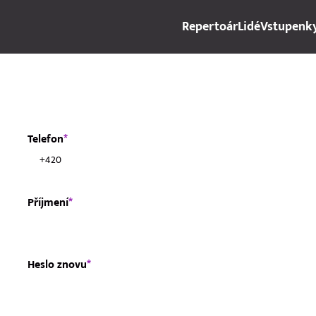
Repertoár
Lidé
Vstupenk
Telefon
*
Příjmení
*
Heslo znovu
*