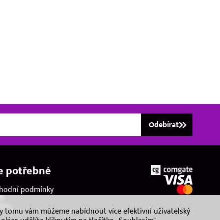
Odebírat
e potřebné
hodní podmínky
R
kies
ky tomu vám můžeme nabídnout více efektivní uživatelský