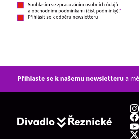
Souhlasím se zpracováním osobních údajů
a obchodními podmínkami (
číst podmínky
).
*
Přihlásit se k odběru newsletteru
Přihlaste se k našemu newsletteru
a měj