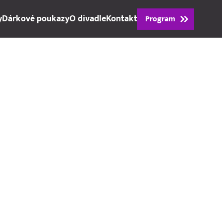
y
Dárkové poukazy
O divadle
Kontakt
Program