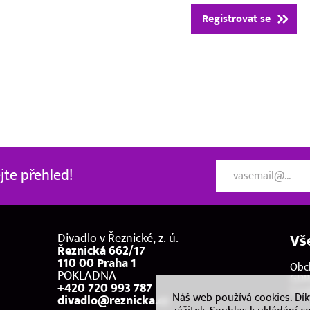
Registrovat se
te přehled!
Divadlo v Řeznické, z. ú.
Vš
Řeznická 662/17
110 00 Praha 1
Obc
POKLADNA
GDP
+420 720 993 787
Coo
Náš web používá cookies. Dí
divadlo@reznicka.cz