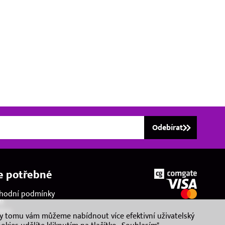
Odebírat
e potřebné
hodní podmínky
R
kies
ky tomu vám můžeme nabídnout více efektivní uživatelský