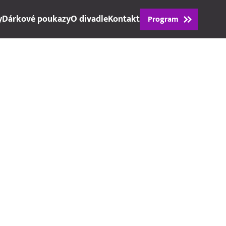
y
Dárkové poukazy
O divadle
Kontakt
Program