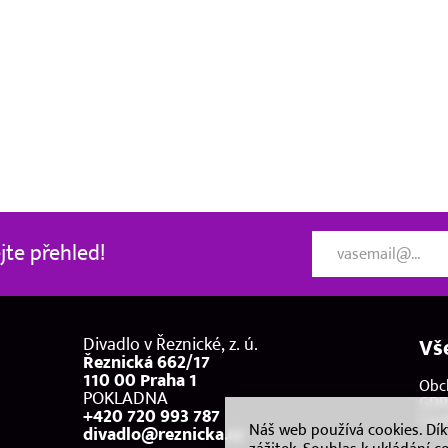
te přehled!
Divadlo v Řeznické, z. ú.
Vš
Řeznická 662/17
110 00 Praha 1
Obc
POKLADNA
GDP
+420 720 993 787
Coo
Náš web používá cookies. Dí
divadlo@reznicka.cz