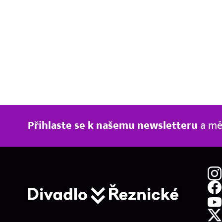
Přihlaste se k našemu newsletteru
a měj