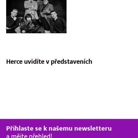
Kontakt
Herce uvidíte v představeních
Pravda o
Pygmalionu
Přihlaste se k našemu newsletteru
a mějte přehled!