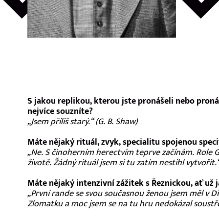
S jakou replikou, kterou jste pronášeli nebo proná
nejvíce souzníte?
„Jsem příliš starý.“ (G. B. Shaw)
Máte nějaký rituál, zvyk, specialitu spojenou spec
„Ne. S činoherním herectvím teprve začínám. Role G
životě. Žádný rituál jsem si tu zatím nestihl vytvořit.
Máte nějaký intenzivní zážitek s Řeznickou, ať už 
„První rande se svou současnou ženou jsem měl v Diva
Zlomatku a moc jsem se na tu hru nedokázal soustře