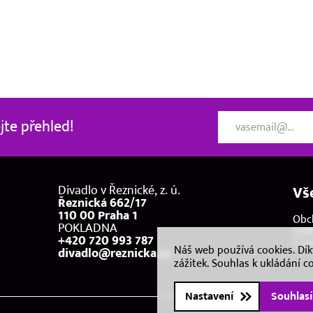
te přehled!
Divadlo v Řeznické, z. ú.
Vš
Řeznická 662/17
110 00 Praha 1
Obc
POKLADNA
GDP
+420 720 993 787
Coo
Náš web používá cookies. Dí
divadlo@reznicka.cz
zážitek. Souhlas k ukládání c
Nastavení
Souhlas