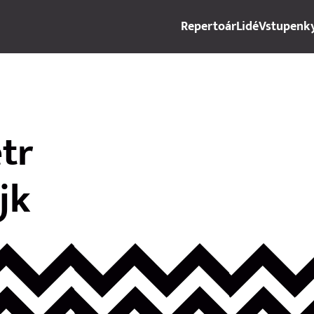
Repertoár
Lidé
Vstupenk
tr
jk