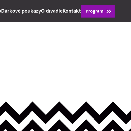
y
Dárkové poukazy
O divadle
Kontakt
Program