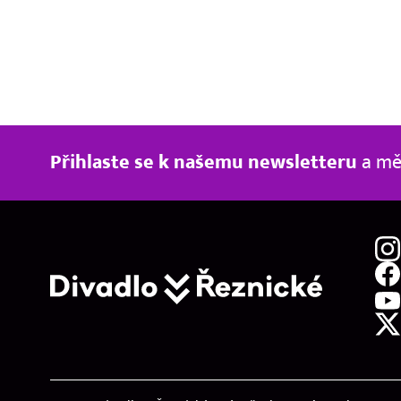
Pravda o Pygmalionu
Přihlaste se k našemu newsletteru
a měj