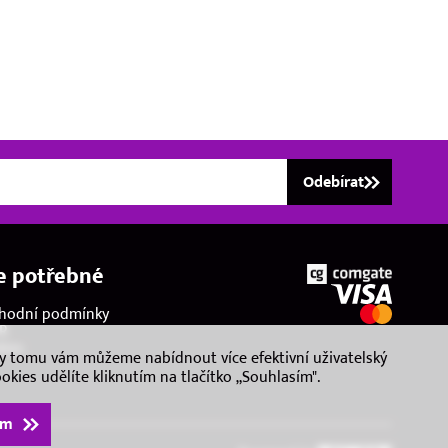
Odebírat
e potřebné
hodní podmínky
R
kies
ky tomu vám můžeme nabídnout více efektivní uživatelský
ookies udělíte kliknutím na tlačítko „Souhlasím".
ím