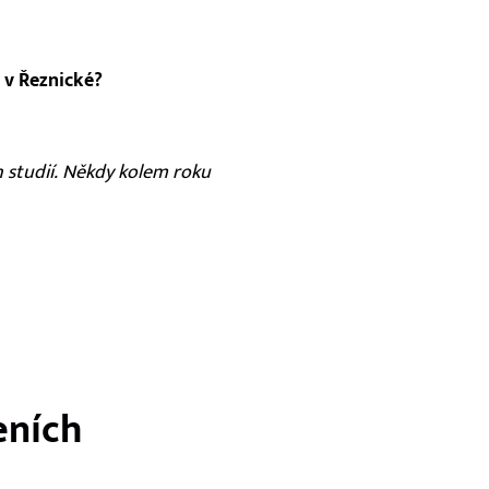
 v Řeznické?
ch studií. Někdy kolem roku
eních