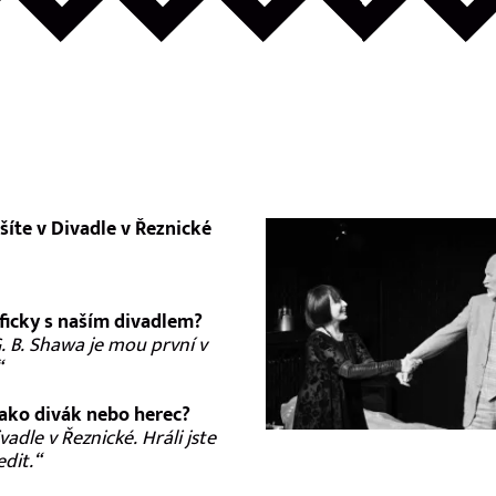
šíte v Divadle v Řeznické
ificky s naším divadlem?
. B. Shawa je mou první v
“
jako divák nebo herec?
dle v Řeznické. Hráli jste
dit.“