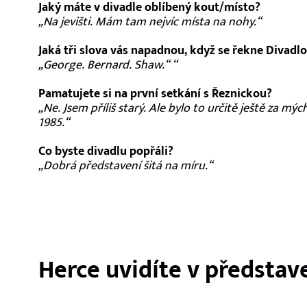
Jaký máte v divadle oblíbený kout/místo?
„Na jevišti. Mám tam nejvíc místa na nohy.“
Jaká tři slova vás napadnou, když se řekne Divadlo
„George. Bernard. Shaw.“ “
Pamatujete si na první setkání s Řeznickou?
„Ne. Jsem příliš starý. Ale bylo to určitě ještě za mý
1985.“
Co byste divadlu popřáli?
„Dobrá představení šitá na míru.“
Herce uvidíte v představ