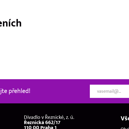
eních
te přehled!
Divadlo v Řeznické, z. ú.
Vš
Řeznická 662/17
110 00 Praha 1