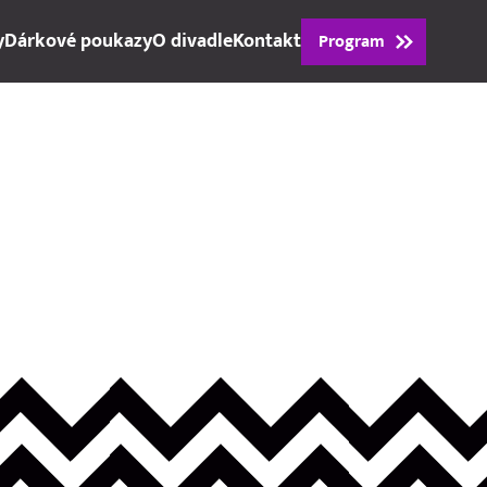
y
Dárkové poukazy
O divadle
Kontakt
Program