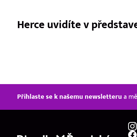
Herce uvidíte v představ
Chaos
Přihlaste se k našemu newsletteru
a měj