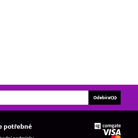
Odebírat
e potřebné