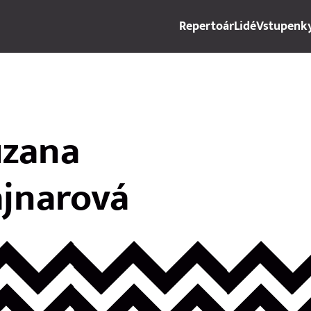
Repertoár
Lidé
Vstupenk
uzana
jnarová