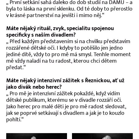
„ První setkání sahá daleko do dob studií na DAMU – a
Kontakt
byla to láska na první sklenku. Od té doby to přerostlo
v krásné partnerství na jevišti i mimo něj.“
Máte nějaký rituál, zvyk, specialitu spojenou
specificky s naším divadlem?
„ Před každým představením si na chvilku představím
rozzářené dětské oči. I kdyby to potěšilo jen jedno
jediné dítě, vždy to pro mě má smysl. Tenhle moment
mě vždy naladí na tu radost, kterou chci dětem
předat.“
Máte nějaký intenzivní zážitek s Řeznickou, ať už
jako divák nebo herec?
„ Pro mě je intenzivní zážitek pokaždé, když vidím
dětské publikum, kterému se v divadle rozzáří oči.
Jako herec pro malé děti je pro mě radost sledovat,
jak se poprvé setkávají s divadlem a jak je to kouzlo
pohltí.“