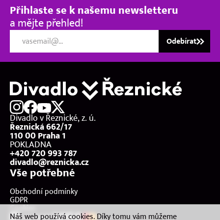
Přihlaste se k našemu newsletteru
a mějte přehled!
Odebírat
Divadlo v Řeznické, z. ú.
Řeznická 662/17
110 00 Praha 1
POKLADNA
+420 720 993 787
divadlo@reznicka.cz
Vše potřebné
Obchodní podmínky
GDPR
Cookies
Náš web používá cookies. Díky tomu vám můžeme