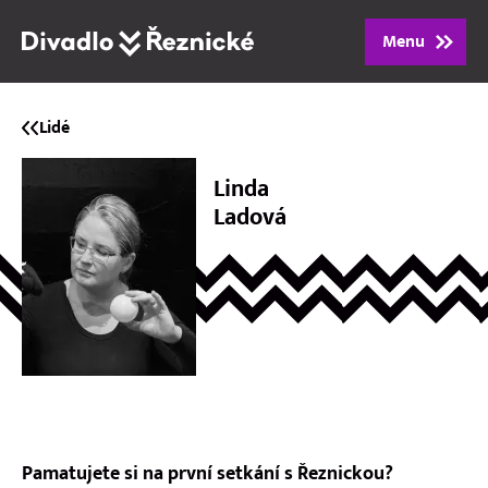
Menu
Program
Lidé
Repertoár
Linda
Ladová
Lidé
Vstupenky
Dárkové poukazy
O divadle
Pamatujete si na první setkání s Řeznickou?