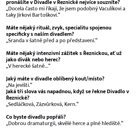
pronášíte v Divadle v Řeznické nejvíce souzníte?
Kontakt
„Docela často mi říkají, že jsem podobný Vaculíkovi a
taky Jirkovi Bartoškovi.“
Máte nějaký rituál, zvyk, specialitu spojenou
specificky s naším divadlem?
„Sranda v šatně před a po představení.“
Máte nějaký intenzivní zážitek s Řeznickou, ať už
jako divák nebo herec?
„V herecké šatně...“
Jaký máte v divadle oblíbený kout/místo?
„Na jevišti.“
Jaká tři slova vás napadnou, když se řekne Divadlo v
Řeznické?
„Sedláčková, Zázvůrková, Kern.“
Co byste divadlu popřáli?
„Dobrou dramaturgii, skvělé herce a plné hlediště.“