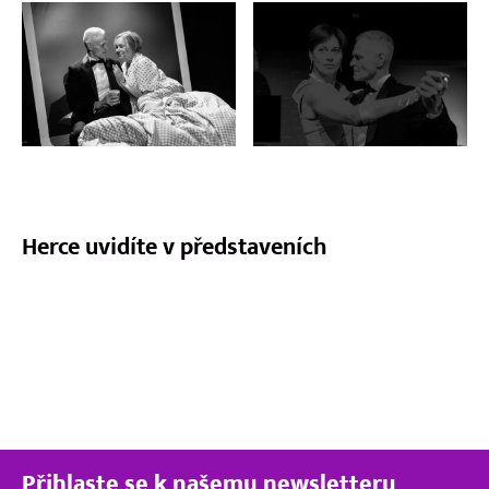
Celá galerie
Herce uvidíte v představeních
Vraťte nám
Sofii
Lorenovou
Přihlaste se k našemu newsletteru