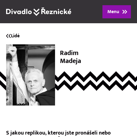
Menu
Program
Lidé
Repertoár
Radim
Madeja
Lidé
Vstupenky
Dárkové poukazy
O divadle
S jakou replikou, kterou jste pronášeli nebo