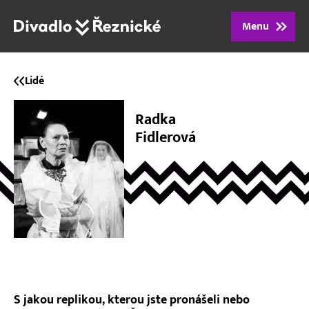
Menu
Program
Lidé
Repertoár
Radka
Fidlerová
Lidé
Vstupenky
Dárkové poukazy
O divadle
S jakou replikou, kterou jste pronášeli nebo