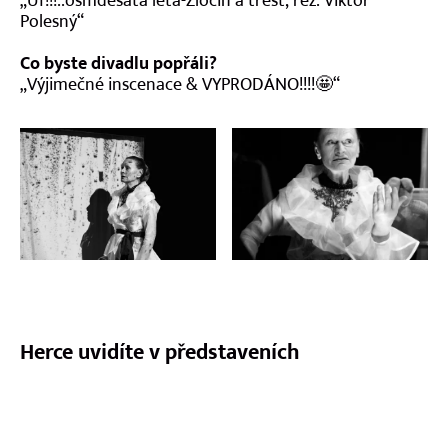
„Uf!!!..osmdesátá léta-Zločin a trest, rež. Viktor
Polesný“
Co byste divadlu popřáli?
„Výjimečné inscenace & VYPRODÁNO!!!!🤩“
Celá galerie
Herce uvidíte v představeních
Věčná
Eleanor