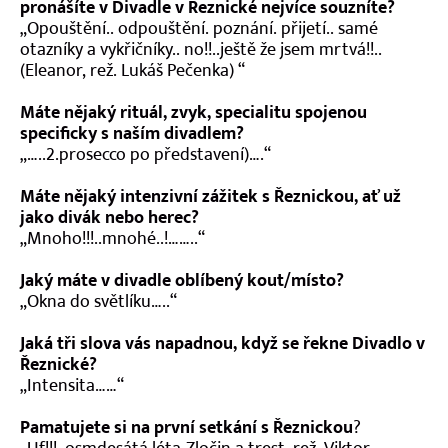
pronášíte v Divadle v Řeznické nejvíce souzníte?
Kontakt
„Opouštění.. odpouštění. poznání. přijetí.. samé
otazníky a vykřičníky.. no!!..ještě že jsem mrtvá!!..
(Eleanor, rež. Lukáš Pečenka) “
Máte nějaký rituál, zvyk, specialitu spojenou
specificky s naším divadlem?
„…..2.prosecco po představení)….“
Máte nějaký intenzivní zážitek s Řeznickou, ať už
jako divák nebo herec?
„Mnoho!!!..mnohé..!……..“
Jaký máte v divadle oblíbený kout/místo?
„Okna do světlíku…..“
Jaká tři slova vás napadnou, když se řekne Divadlo v
Řeznické?
„Intensita……“
Pamatujete si na první setkání s Řeznickou
?