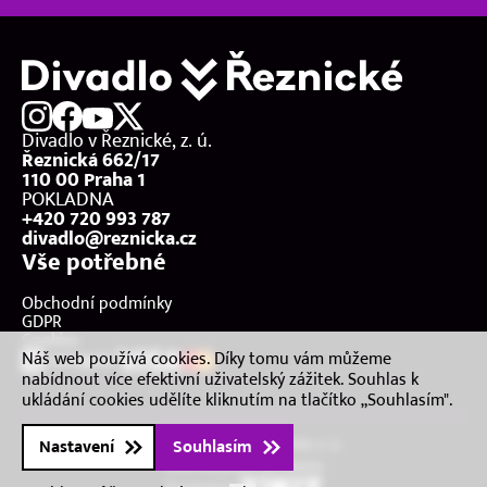
Divadlo v Řeznické, z. ú.
Řeznická 662/17
110 00 Praha 1
POKLADNA
+420 720 993 787
divadlo@reznicka.cz
Vše potřebné
Obchodní podmínky
GDPR
Cookies
Náš web používá cookies. Díky tomu vám můžeme
nabídnout více efektivní uživatelský zážitek. Souhlas k
ukládání cookies udělíte kliknutím na tlačítko „Souhlasím".
2026 © Divadlo v Řeznické, z. ú.
Nastavení
Souhlasím
Všechna práva vyhrazena.