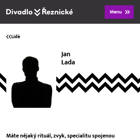
Menu
Program
Lidé
Repertoár
Jan
Lada
Lidé
Vstupenky
Dárkové poukazy
O divadle
Máte nějaký rituál, zvyk, specialitu spojenou