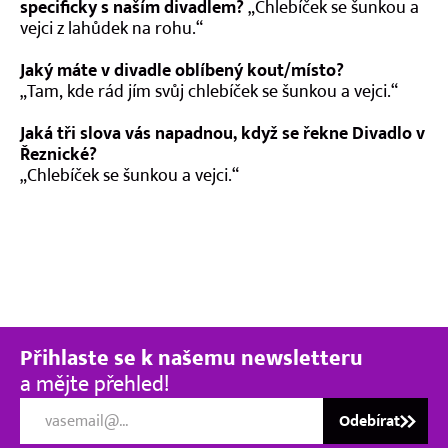
specificky s naším divadlem?
„Chlebíček se šunkou a
Kontakt
vejci z lahůdek na rohu.“
Jaký máte v divadle oblíbený kout/místo?
„Tam, kde rád jím svůj chlebíček se šunkou a vejci.“
Jaká tři slova vás napadnou, když se řekne Divadlo v
Řeznické?
„Chlebíček se šunkou a vejci.“
Přihlaste se k našemu newsletteru
a mějte přehled!
Odebírat