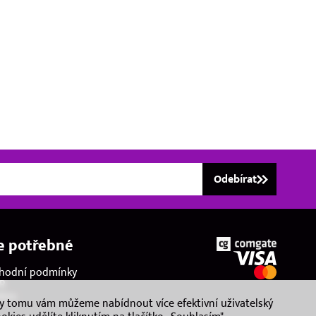
Odebírat
e potřebné
hodní podmínky
R
kies
ky tomu vám můžeme nabídnout více efektivní uživatelský