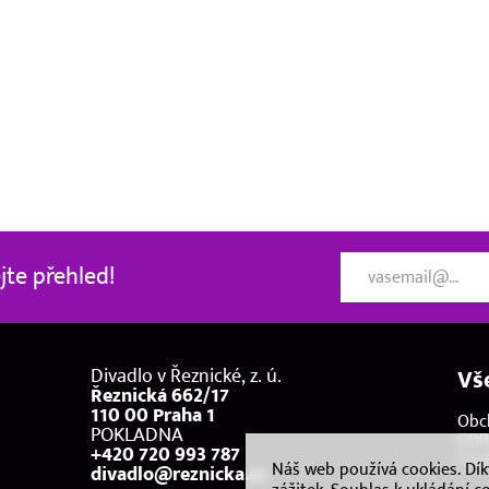
te přehled!
Divadlo v Řeznické, z. ú.
Vš
Řeznická 662/17
110 00 Praha 1
Obc
POKLADNA
GDP
+420 720 993 787
Coo
Náš web používá cookies. Dí
divadlo@reznicka.cz