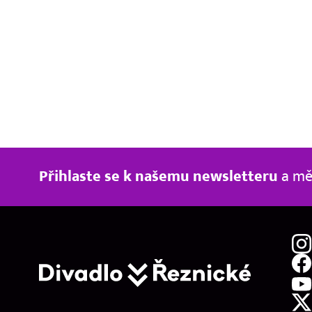
Přihlaste se k našemu newsletteru
a měj