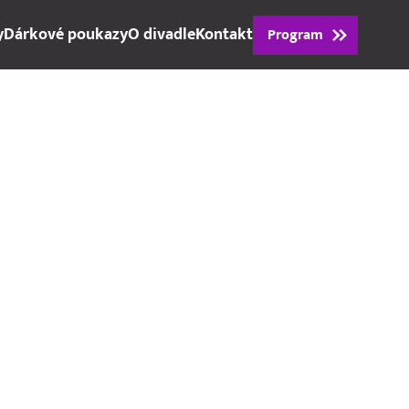
y
Dárkové poukazy
O divadle
Kontakt
Program