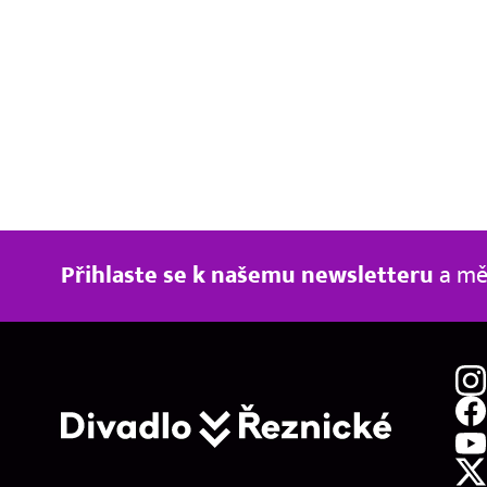
Přihlaste se k našemu newsletteru
a měj