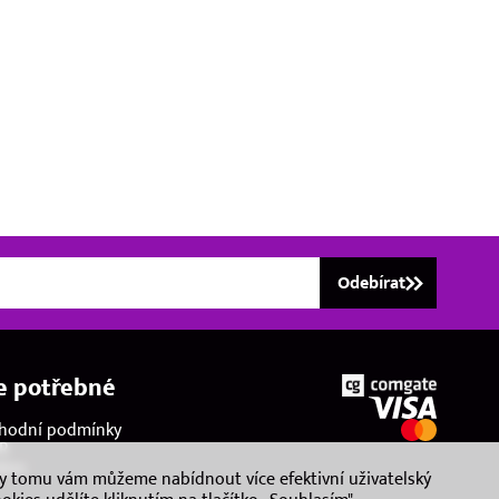
Odebírat
e potřebné
hodní podmínky
R
kies
ky tomu vám můžeme nabídnout více efektivní uživatelský