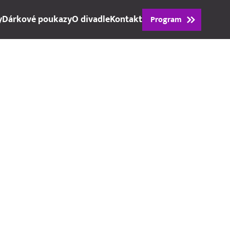
y
Dárkové poukazy
O divadle
Kontakt
Program