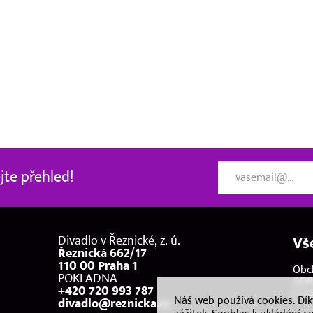
te přehled!
Divadlo v Řeznické, z. ú.
Vš
Řeznická 662/17
110 00 Praha 1
Obc
POKLADNA
GDP
+420 720 993 787
Coo
Náš web používá cookies. Dí
divadlo@reznicka.cz